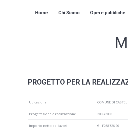
Home
Chi Siamo
Opere pubbliche
Ma
PROGETTO PER LA REALIZZAZ
Ubicazione
COMUNE DI CASTEL D
Progettazione e realizzazione
2006/2008
Importo netto dei lavori
€ 1’088’326,20