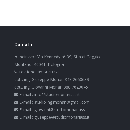
Contatti
Indirizzo : Via Kennedy n° 39, Silla di Gaggio
Montano, 40041, Bologna
Telefono: 0534 30228
dott. ing. Giuseppe Monari 348 2660633
dott. ing. Giovanni Monari 388 7629045
E-mail : info@studiomonariass.it
E-mail : studio.ing.monari@gmail.com
E-mail : giovanni@studiomonariass.it
E-mail : giuseppe@studiomonariass.it