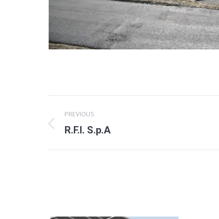
Project
PREVIOUS
navigation
Previous
R.F.I. S.p.A
project: