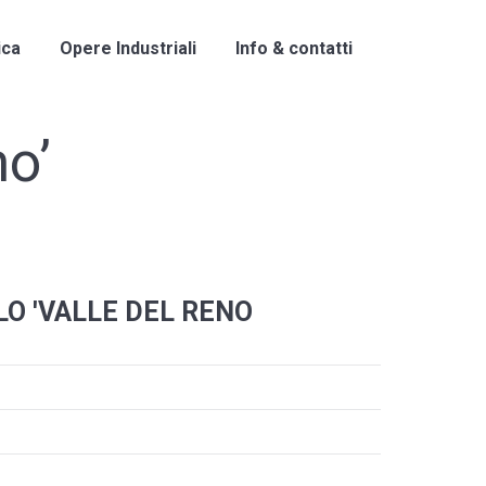
ica
Opere Industriali
Info & contatti
no’
O 'VALLE DEL RENO